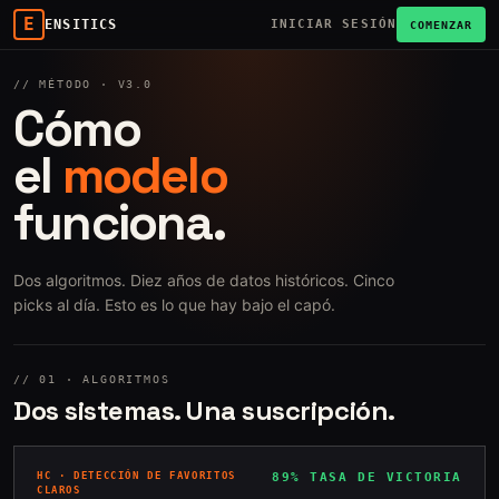
E
ENSITICS
INICIAR SESIÓN
COMENZAR
//
MÉTODO · V3.0
Cómo
el
modelo
funciona.
Dos algoritmos. Diez años de datos históricos. Cinco
picks al día. Esto es lo que hay bajo el capó.
//
01 · ALGORITMOS
Dos sistemas. Una suscripción.
HC · DETECCIÓN DE FAVORITOS
89% TASA DE VICTORIA
CLAROS